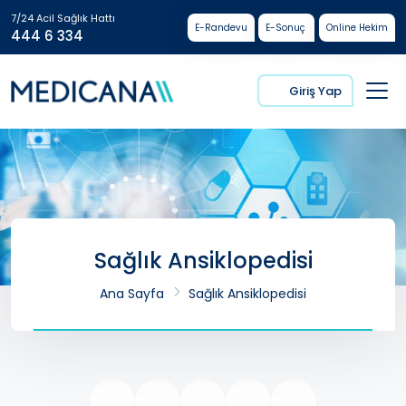
7/24 Acil Sağlık Hattı
E-Randevu
E-Sonuç
Online Hekim
444 6 334
Giriş Yap
Sağlık Ansiklopedisi
Ana Sayfa
Sağlık Ansiklopedisi