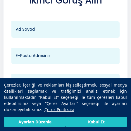
İkinci Görüş Alın
Çerezler, içeriği ve reklamları kişiselleştirmek, sosyal medya
özellikleri sağlamak ve trafiğimizi analiz etmek için
kullanılmaktadır. “Kabul Et” seçeneği ile tüm çerezleri kabul
edebilirsiniz veya “Çerez Ayarları” seçeneği ile ayarları
Hastane Seçin
düzenleyebilirsiniz.
Çerez Politikası
HIZLI RANDEVU AL
SIZI ARAYALIM
BIZE ULAŞIN
Ayarları Düzenle
Kabul Et