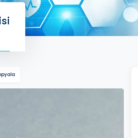
isi
Kopyala