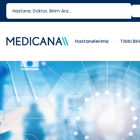
444 6 334
0850 460 6334
Hastanelerimiz
Tıbbi Bir