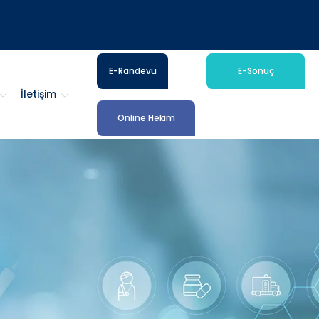
E-Randevu
E-Sonuç
İletişim
Online Hekim