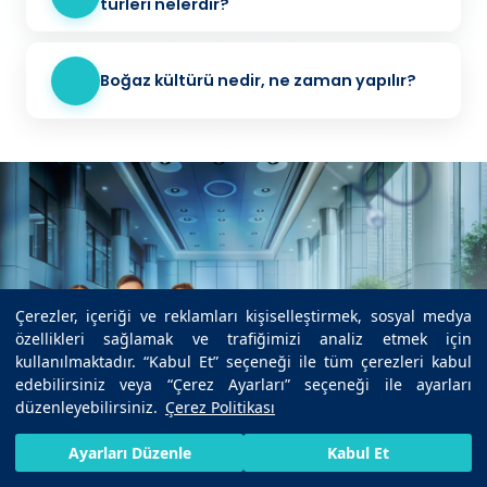
türleri nelerdir?
Boğaz kültürü nedir, ne zaman yapılır?
Çerezler, içeriği ve reklamları kişiselleştirmek, sosyal medya
özellikleri sağlamak ve trafiğimizi analiz etmek için
kullanılmaktadır. “Kabul Et” seçeneği ile tüm çerezleri kabul
edebilirsiniz veya “Çerez Ayarları” seçeneği ile ayarları
düzenleyebilirsiniz.
Çerez Politikası
İkinci Görüş Alın
HIZLI RANDEVU AL
SIZI ARAYALIM
BIZE ULAŞIN
Ayarları Düzenle
Kabul Et