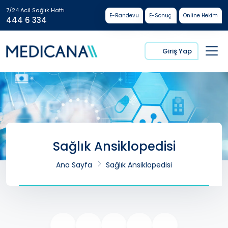
7/24 Acil Sağlık Hattı
E-Randevu
E-Sonuç
Online Hekim
444 6 334
Giriş Yap
Sağlık Ansiklopedisi
Ana Sayfa
Sağlık Ansiklopedisi