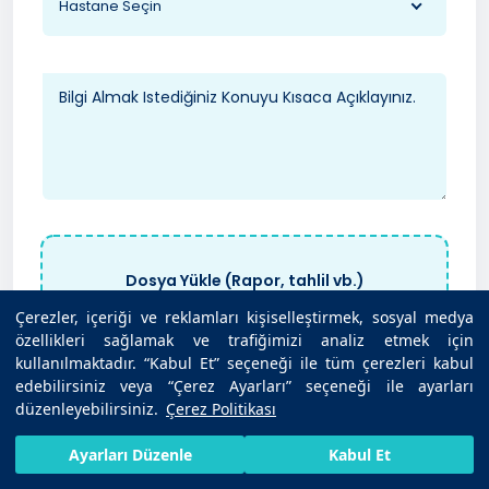
Hastane Seçin
Dosya Yükle (Rapor, tahlil vb.)
Maksimum 40MB - PDF, JPG, PNG
Çerezler, içeriği ve reklamları kişiselleştirmek, sosyal medya
özellikleri sağlamak ve trafiğimizi analiz etmek için
kullanılmaktadır. “Kabul Et” seçeneği ile tüm çerezleri kabul
edebilirsiniz veya “Çerez Ayarları” seçeneği ile ayarları
düzenleyebilirsiniz.
Çerez Politikası
Kişisel Verilerin Korunması Kanunu
uyarınca ilgili
Bilgilendirme
’yi okudum. Kişisel verilerimin
HIZLI RANDEVU AL
SIZI ARAYALIM
BIZE ULAŞIN
belirtilen kapsamda işlenmesini ve sağlık hizmet
Ayarları Düzenle
Kabul Et
sunumu amacıyla tarafımla iletişime geçilmesini