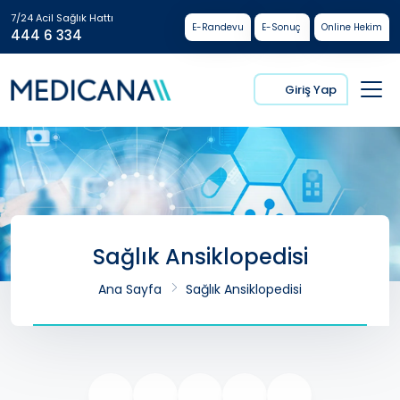
7/24 Acil Sağlık Hattı
E-Randevu
E-Sonuç
Online Hekim
444 6 334
Giriş Yap
Sağlık Ansiklopedisi
Ana Sayfa
Sağlık Ansiklopedisi