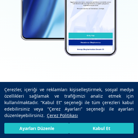
İndir
Çerezler, içeriği ve reklamları kişiselleştirmek, sosyal medya
Google Play
özellikleri sağlamak ve trafiğimizi analiz etmek için
kullanılmaktadır. “Kabul Et” seçeneği ile tüm çerezleri kabul
İndir
edebilirsiniz veya “Çerez Ayarları” seçeneği ile ayarları
App Store
düzenleyebilirsiniz.
Çerez Politikası
HIZLI RANDEVU AL
SIZI ARAYALIM
BIZE ULAŞIN
Ayarları Düzenle
Kabul Et