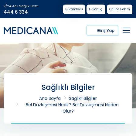
7/24 Acil Sağlık Hattı
E-Randevu
E-Sonuç
Online Hekim
444 6 334
Giriş Yap
Sağlıklı Bilgiler
Ana Sayfa
Sağlıklı Bilgiler
Bel Düzleşmesi Nedir? Bel Düzleşmesi Neden
Olur?