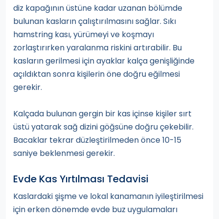
diz kapağının üstüne kadar uzanan bölümde
bulunan kasların çalıştırılmasını sağlar. Sıkı
hamstring kası, yürümeyi ve koşmayı
zorlaştırırken yaralanma riskini artırabilir. Bu
kasların gerilmesi için ayaklar kalça genişliğinde
açıldıktan sonra kişilerin öne doğru eğilmesi
gerekir.
Kalçada bulunan gergin bir kas içinse kişiler sırt
üstü yatarak sağ dizini göğsüne doğru çekebilir.
Bacaklar tekrar düzleştirilmeden önce 10-15
saniye beklenmesi gerekir.
Evde Kas Yırtılması Tedavisi
Kaslardaki şişme ve lokal kanamanın iyileştirilmesi
için erken dönemde evde buz uygulamaları