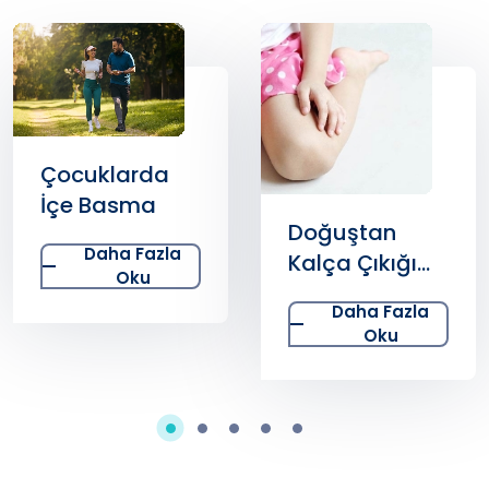
Fasyotomi
Ameliyatı
Doğuştan
Nedir, Hangi
Daha Fazla
Kalça Çıkığı
Durumlarda
Oku
Nedir?
Uygulanır?
Daha Fazla
Oku