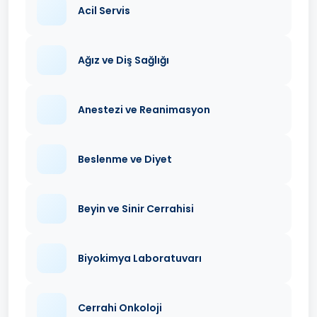
Acil Servis
Ağız ve Diş Sağlığı
Anestezi ve Reanimasyon
Beslenme ve Diyet
Beyin ve Sinir Cerrahisi
Biyokimya Laboratuvarı
Cerrahi Onkoloji