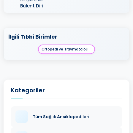
Bülent Diri
İlgili Tıbbi Birimler
Ortopedi ve Travmatoloji
Kategoriler
Tüm Sağlık Ansiklopedileri