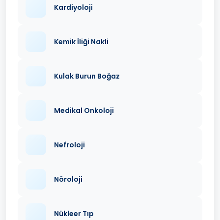
Kardiyoloji
Kemik İliği Nakli
Kulak Burun Boğaz
Medikal Onkoloji
Nefroloji
Nöroloji
Nükleer Tıp