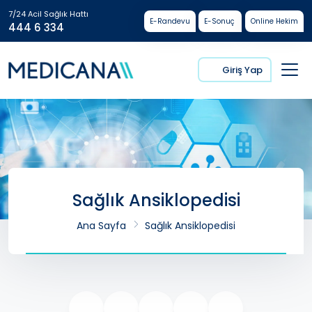
7/24 Acil Sağlık Hattı
E-Randevu
E-Sonuç
Online Hekim
444 6 334
Giriş Yap
Sağlık Ansiklopedisi
Ana Sayfa
Sağlık Ansiklopedisi