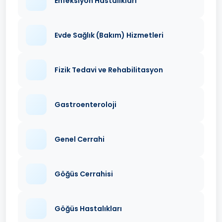
Enfeksiyon Hastalıkları
Evde Sağlık (Bakım) Hizmetleri
Fizik Tedavi ve Rehabilitasyon
Gastroenteroloji
Genel Cerrahi
Göğüs Cerrahisi
Göğüs Hastalıkları