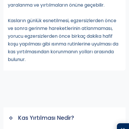
yaralanma ve yırtılmaların önüne geçebilir.
Kasların günlük esnetilmesi, egzersizlerden önce
ve sonra gerinme hareketlerinin atlanmaması,
yorucu egzersizlerden önce birkaç dakika hafif
koşu yapılması gibi ısınma rutinlerine uyulması da
kas yırtılmasından korunmanın yolları arasında
bulunur.
Kas Yırtılması Nedir?
TR