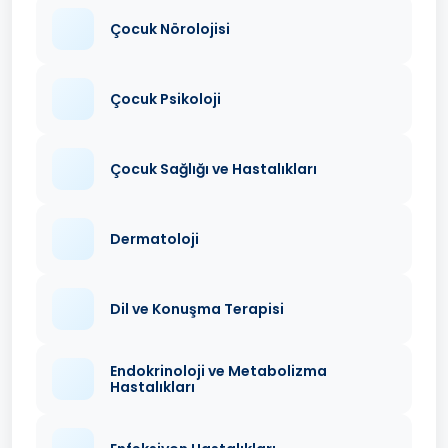
Çocuk Nörolojisi
Çocuk Psikoloji
Çocuk Sağlığı ve Hastalıkları
Dermatoloji
Dil ve Konuşma Terapisi
Endokrinoloji ve Metabolizma
Hastalıkları