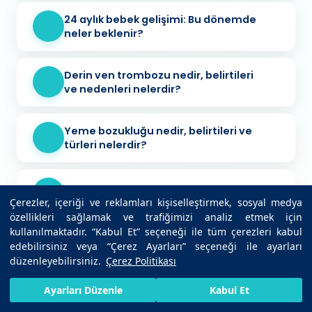
24 aylık bebek gelişimi: Bu dönemde
neler beklenir?
Derin ven trombozu nedir, belirtileri
ve nedenleri nelerdir?
Yeme bozukluğu nedir, belirtileri ve
türleri nelerdir?
Boğaz kültürü nedir, ne zaman yapılır?
Çerezler, içeriği ve reklamları kişiselleştirmek, sosyal medya
özellikleri sağlamak ve trafiğimizi analiz etmek için
kullanılmaktadır. “Kabul Et” seçeneği ile tüm çerezleri kabul
edebilirsiniz veya “Çerez Ayarları” seçeneği ile ayarları
Yalnızlığın sağlığa etkileri nelerdir?
düzenleyebilirsiniz.
Çerez Politikası
HIZLI RANDEVU AL
SIZI ARAYALIM
BIZE ULAŞIN
Ayarları Düzenle
Kabul Et
AMH testi nedir, ne zaman yapılır?