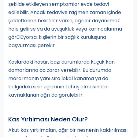
şekilde etkileyen semptomlar evde tedavi
edilebilir. Ancak tedaviye rağmen zaman içinde
şiddetlenen belirtiler varsa, ağrılar dayanılmaz
hale gelirse ya da uyuşukluk veya karıncalanma
görülüyorsa, kişilerin bir sağlık kuruluşuna
başvurması gerekir.
Kaslardaki hasar, bazı durumlarda küçük kan
damarlarına da zarar verebilir. Bu durumda
morarmanın yanı sıra lokal kanama ya da
bölgedeki sinir uçlarının tahriş olmasından
kaynaklanan ağrı da görülebilir.
Kas Yırtılması Neden Olur?
Akut kas yırtılmaları, ağır bir nesnenin kaldırılması