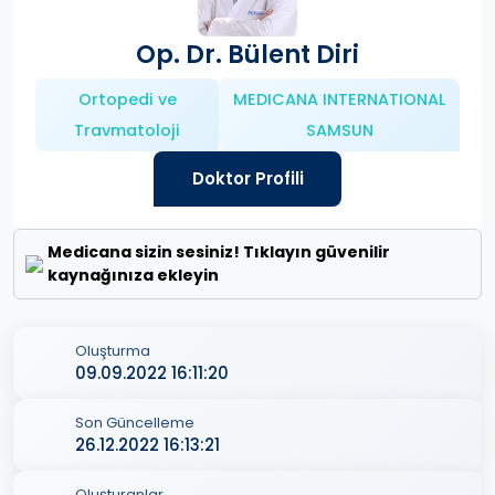
Op. Dr. Bülent Diri
Ortopedi ve
MEDICANA INTERNATIONAL
Travmatoloji
SAMSUN
Doktor Profili
Medicana sizin sesiniz! Tıklayın güvenilir
kaynağınıza ekleyin
Oluşturma
09.09.2022 16:11:20
Son Güncelleme
26.12.2022 16:13:21
Oluşturanlar