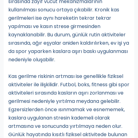
sırasında zayıf vücut mekanizmalarının
kullanılması sonucu ortaya çıkabilir. Kronik kas
gerilmeleri ise aynı hareketin tekrar tekrar
yapılması ve kasın strese girmesinden
kaynaklanabilir. Bu durum, günlük rutin aktiviteler
sırasında, ağır eşyalar aniden kaldırılırken, ev işi ya
da spor yaparken kaslara aşırı baskı uygulanması
nedeniyle oluşabilir.
Kas gerilme riskinin artması ise genellikle fiziksel
aktiviteler ile ilişkilidir. Futbol, boks, fitness gibi spor
aktiviteleri sırasında kasların aşırı zorlanması ve
gerilmesi nedeniyle yırtılma meydana gelebilir.
Egzersizlerden önce ısınmamak ve esnememek,
kaslara uygulanan stresin kademeli olarak
artmasına ve sonucunda yırtılmaya neden olur.
Günlük hayatında kısıtlı fiziksel aktivitede bulunan