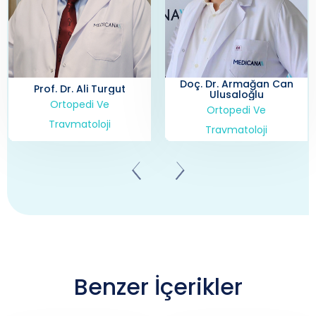
Doç. Dr. Armağan Can
Prof. Dr. Bilal Demir
Ulusaloğlu
Ortopedi Ve
Ortopedi Ve
Travmatoloji
Travmatoloji
Benzer İçerikler