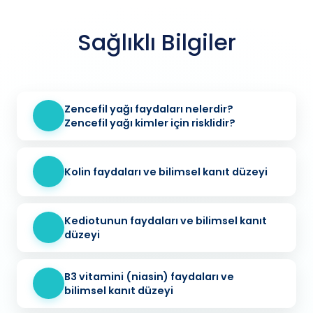
Sağlıklı Bilgiler
Zencefil yağı faydaları nelerdir?
Zencefil yağı kimler için risklidir?
Kolin faydaları ve bilimsel kanıt düzeyi
Kediotunun faydaları ve bilimsel kanıt
düzeyi
B3 vitamini (niasin) faydaları ve
bilimsel kanıt düzeyi