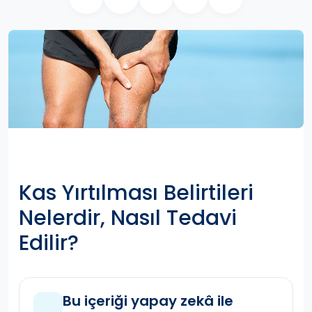
Kas Yırtılması Belirtileri
Nelerdir, Nasıl Tedavi
Edilir?
Bu içeriği yapay zekâ ile