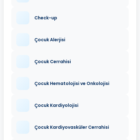
Check-up
Çocuk Alerjisi
Çocuk Cerrahisi
Çocuk Hematolojisi ve Onkolojisi
Çocuk Kardiyolojisi
Çocuk Kardiyovasküler Cerrahisi