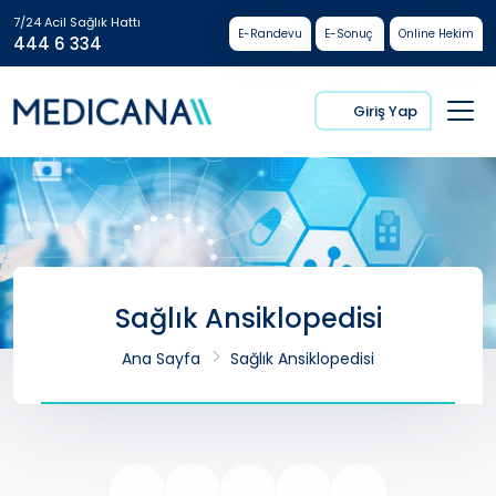
7/24 Acil Sağlık Hattı
E-Randevu
E-Sonuç
Online Hekim
444 6 334
Giriş Yap
Sağlık Ansiklopedisi
Ana Sayfa
Sağlık Ansiklopedisi