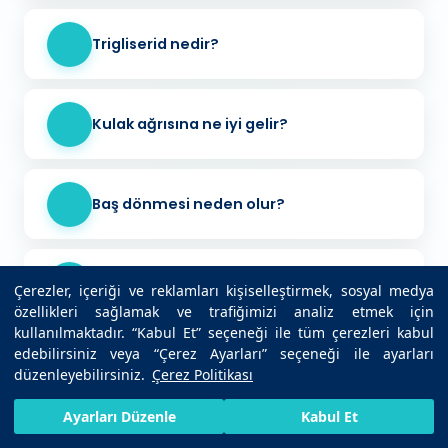
Trigliserid nedir?
Kulak ağrısına ne iyi gelir?
Baş dönmesi neden olur?
İnfluenza nedir?
Çerezler, içeriği ve reklamları kişiselleştirmek, sosyal medya
özellikleri sağlamak ve trafiğimizi analiz etmek için
kullanılmaktadır. “Kabul Et” seçeneği ile tüm çerezleri kabul
edebilirsiniz veya “Çerez Ayarları” seçeneği ile ayarları
Şeker hastalığının ilk belirtisi nedir?
düzenleyebilirsiniz.
Çerez Politikası
HIZLI RANDEVU AL
SIZI ARAYALIM
BIZE ULAŞIN
Ayarları Düzenle
Kabul Et
Boyun fıtığı belirtileri