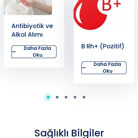
D3 Vitamini
B Rh+ (Pozitif)
Eksikliği
Nedenleri,
Daha Fazla
Daha Fazla
Belirtileri ve
Oku
Oku
Tedavisi
Sağlıklı Bilgiler