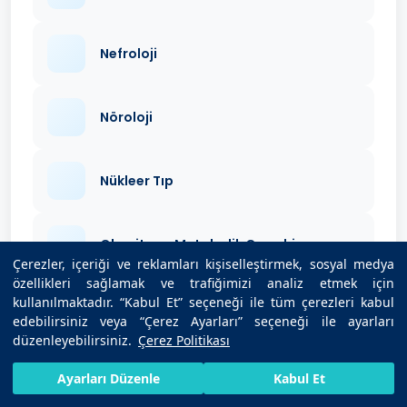
Nefroloji
Nöroloji
Nükleer Tıp
Obezite ve Metabolik Cerrahi
Çerezler, içeriği ve reklamları kişiselleştirmek, sosyal medya
özellikleri sağlamak ve trafiğimizi analiz etmek için
kullanılmaktadır. “Kabul Et” seçeneği ile tüm çerezleri kabul
Organ Nakli
edebilirsiniz veya “Çerez Ayarları” seçeneği ile ayarları
düzenleyebilirsiniz.
Çerez Politikası
Ortopedi ve Travmatoloji
HIZLI RANDEVU AL
SIZI ARAYALIM
BIZE ULAŞIN
Ayarları Düzenle
Kabul Et