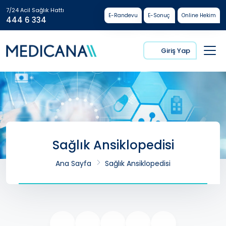
7/24 Acil Sağlık Hattı
E-Randevu
E-Sonuç
Online Hekim
444 6 334
Giriş Yap
Sağlık Ansiklopedisi
Ana Sayfa
Sağlık Ansiklopedisi