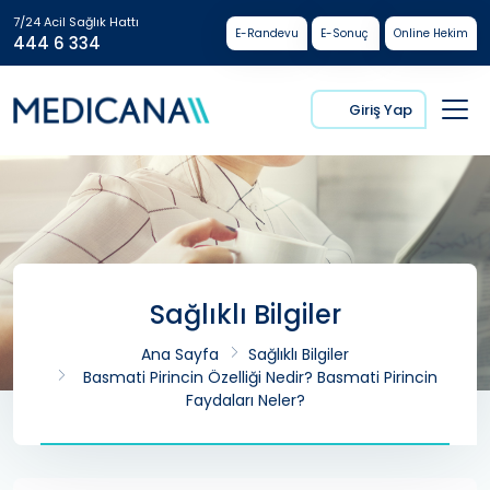
7/24 Acil Sağlık Hattı
E-Randevu
E-Sonuç
Online Hekim
444 6 334
Giriş Yap
Sağlıklı Bilgiler
Ana Sayfa
Sağlıklı Bilgiler
Basmati Pirincin Özelliği Nedir? Basmati Pirincin
Faydaları Neler?