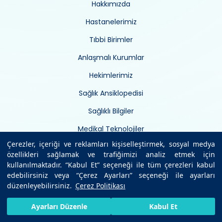
Hakkımızda
Hastanelerimiz
Tıbbi Birimler
Anlaşmalı Kurumlar
Hekimlerimiz
Sağlık Ansiklopedisi
Sağlıklı Bilgiler
Medikal Teknolojiler
Çerezler, içeriği ve reklamları kişiselleştirmek, sosyal medya
Uzman Görüşü
özellikleri sağlamak ve trafiğimizi analiz etmek için
Kurumsal Haberler
kullanılmaktadır. “Kabul Et” seçeneği ile tüm çerezleri kabul
edebilirsiniz veya “Çerez Ayarları” seçeneği ile ayarları
İletişim
düzenleyebilirsiniz.
Çerez Politikası
HIZLI RANDEVU AL
SIZI ARAYALIM
BIZE ULAŞIN
Ayarları Düzenle
Kabul Et
Kurumsal