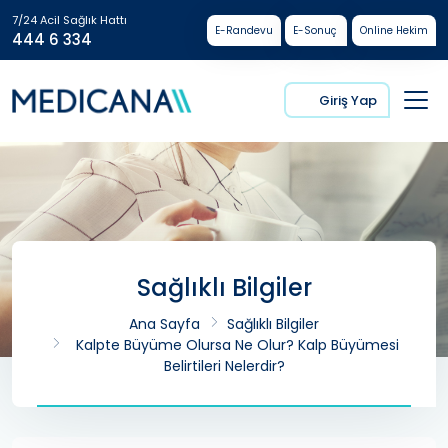
7/24 Acil Sağlık Hattı
E-Randevu
E-Sonuç
Online Hekim
444 6 334
Giriş Yap
Sağlıklı Bilgiler
Ana Sayfa
Sağlıklı Bilgiler
Kalpte Büyüme Olursa Ne Olur? Kalp Büyümesi
Belirtileri Nelerdir?