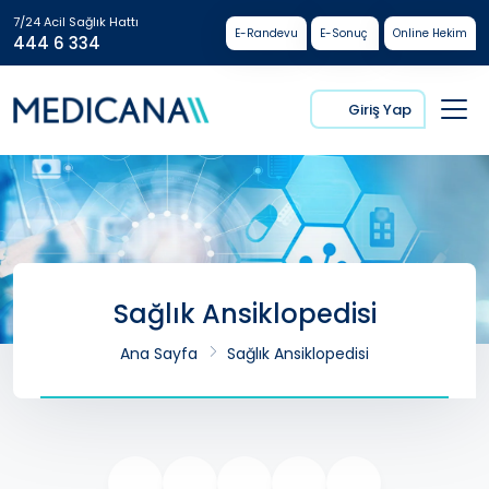
7/24 Acil Sağlık Hattı
E-Randevu
E-Sonuç
Online Hekim
444 6 334
Giriş Yap
Sağlık Ansiklopedisi
Ana Sayfa
Sağlık Ansiklopedisi