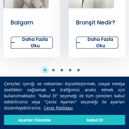
Balgam
Bronşit Nedir?
Daha Fazla
Daha Fazla
Oku
Oku
Çerezler, içeriği ve reklamları kişiselleştirmek, sosyal medya
özellikleri sağlamak ve trafiğimizi analiz etmek için
kullanılmaktadır. “Kabul Et” seçeneği ile tüm çerezleri kabul
Sağlıklı Bilgiler
edebilirsiniz veya “Çerez Ayarları” seçeneği ile ayarları
düzenleyebilirsiniz.
Çerez Politikası
HIZLI RANDEVU AL
SIZI ARAYALIM
BIZE ULAŞIN
Ayarları Düzenle
Kabul Et