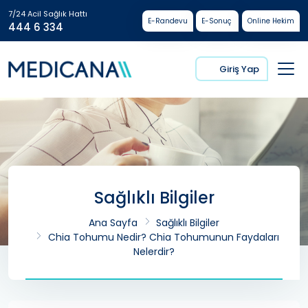
7/24 Acil Sağlık Hattı
E-Randevu
E-Sonuç
Online Hekim
444 6 334
Giriş Yap
Sağlıklı Bilgiler
Ana Sayfa
Sağlıklı Bilgiler
Chia Tohumu Nedir? Chia Tohumunun Faydaları
Nelerdir?