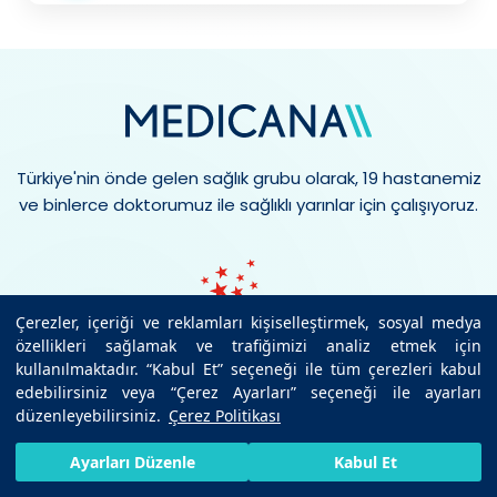
Türkiye'nin önde gelen sağlık grubu olarak, 19 hastanemiz
ve binlerce doktorumuz ile sağlıklı yarınlar için çalışıyoruz.
Çerezler, içeriği ve reklamları kişiselleştirmek, sosyal medya
özellikleri sağlamak ve trafiğimizi analiz etmek için
kullanılmaktadır. “Kabul Et” seçeneği ile tüm çerezleri kabul
edebilirsiniz veya “Çerez Ayarları” seçeneği ile ayarları
7/24 SAĞLIK HATTI
düzenleyebilirsiniz.
Çerez Politikası
444 6 334
HIZLI RANDEVU AL
SIZI ARAYALIM
BIZE ULAŞIN
Ayarları Düzenle
Kabul Et
E-POSTA