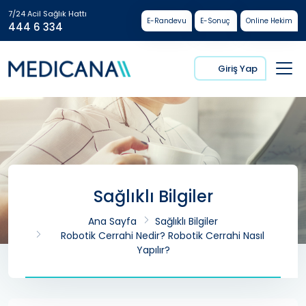
7/24 Acil Sağlık Hattı
E-Randevu
E-Sonuç
Online Hekim
444 6 334
Giriş Yap
Sağlıklı Bilgiler
Ana Sayfa
Sağlıklı Bilgiler
Robotik Cerrahi Nedir? Robotik Cerrahi Nasıl
Yapılır?