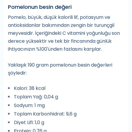
Pomelonun besin değeri
Pomelo, büyük, düşük kalorili lif, potasyum ve
antioksidanlar bakımından zengin bir turunçgil
meyvesidir. İçeriğindeki C vitamini yoğunluğu son
derece yüksektir ve tek bir fincanında günlük
ihtiyacınızın %100'ünden fazlasını karşılar.
Yaklaşık 190 gram pomelonun besin değerleri
şöyledir:
Kalori: 38 kcal
Toplam Yağ: 0,04 g
Sodyum: 1 mg
Toplam Karbonhidrat: 9,6 g
Diyet Lifi: 1,0 g
Protein: 0,76 g