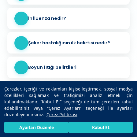
İnfluenza nedir?
Şeker hastalığının ilk belirtisi nedir?
Boyun fıtığı belirtileri
Çerezler, içeriği ve reklamları kişiselleştirmek, sosyal medya
TSH nedir?
özellikleri sağlamak ve trafiğimizi analiz etmek için
kullanılmaktadır. “Kabul Et” seçeneği ile tüm çerezleri kabul
edebilirsiniz veya “Çerez Ayarları” seçeneği ile ayarları
düzenleyebilirsiniz.
Çerez Politikası
HIZLI RANDEVU AL
SIZI ARAYALIM
BIZE ULAŞIN
Ayarları Düzenle
Kabul Et