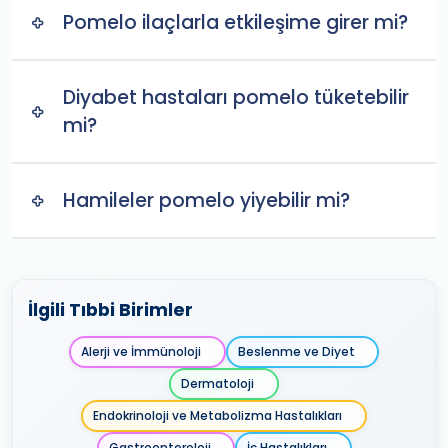
Pomelo ilaçlarla etkileşime girer mi?
Diyabet hastaları pomelo tüketebilir
mi?
Hamileler pomelo yiyebilir mi?
İlgili Tıbbi Birimler
Alerji ve İmmünoloji
Beslenme ve Diyet
Dermatoloji
Endokrinoloji ve Metabolizma Hastalıkları
Gastroenteroloji
İç Hastalıkları