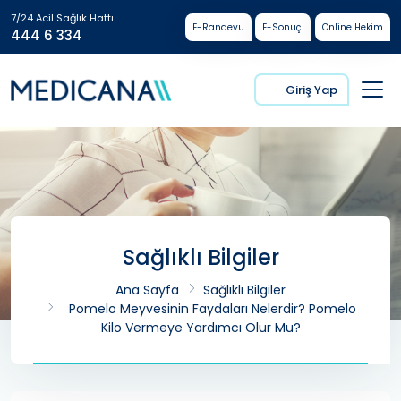
7/24 Acil Sağlık Hattı
E-Randevu
E-Sonuç
Online Hekim
444 6 334
Giriş Yap
Sağlıklı Bilgiler
Ana Sayfa
Sağlıklı Bilgiler
Pomelo Meyvesinin Faydaları Nelerdir? Pomelo
Kilo Vermeye Yardımcı Olur Mu?