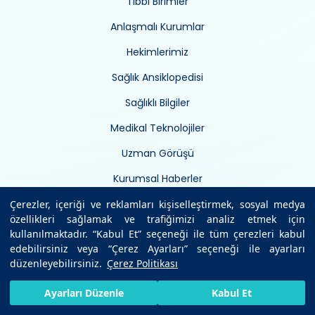
Tıbbi Birimler
Anlaşmalı Kurumlar
Hekimlerimiz
Sağlık Ansiklopedisi
Sağlıklı Bilgiler
Medikal Teknolojiler
Uzman Görüşü
Kurumsal Haberler
İletişim
Çerezler, içeriği ve reklamları kişiselleştirmek, sosyal medya
özellikleri sağlamak ve trafiğimizi analiz etmek için
kullanılmaktadır. “Kabul Et” seçeneği ile tüm çerezleri kabul
edebilirsiniz veya “Çerez Ayarları” seçeneği ile ayarları
Kurumsal
düzenleyebilirsiniz.
Çerez Politikası
HIZLI RANDEVU AL
SIZI ARAYALIM
BIZE ULAŞIN
Ayarları Düzenle
Kabul Et
İnsan kaynakları