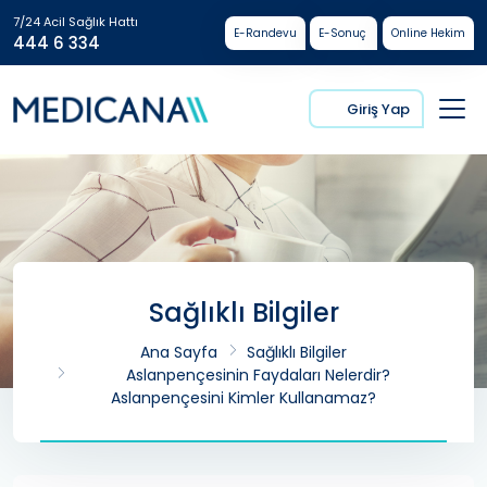
7/24 Acil Sağlık Hattı
E-Randevu
E-Sonuç
Online Hekim
444 6 334
Giriş Yap
Sağlıklı Bilgiler
Ana Sayfa
Sağlıklı Bilgiler
Aslanpençesinin Faydaları Nelerdir?
Aslanpençesini Kimler Kullanamaz?