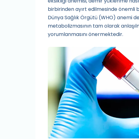
eksikliği anemisi, demir yüklenme hast
birbirinden ayırt edilmesinde önemli b
Dünya Sağlık Örgütü (WHO) anemi değ
metabolizmasının tam olarak anlaşılma
yorumlanmasını önermektedir.