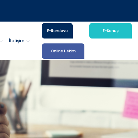
E-Randevu
E-Sonuç
İletişim
Online Hekim