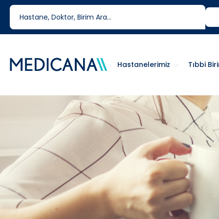
444 6 334
0850 460 6334
Hastanelerimiz
Tıbbi Bir