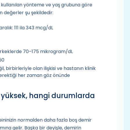
a, kullanılan yönteme ve yaş grubuna göre
en değerler şu şekildedir:
aralık: 111 ila 343 mcg/dL
 erkeklerde 70–175 mikrogram/dL
50
birbirleriyle olan ilişkisi ve hastanın klinik
gerektiği her zaman göz önünde
 yüksek, hangi durumlarda
teininizin normalden daha fazla boş demir
na gelir. Başka bir deyişle, demirin