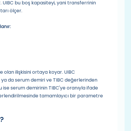
r. UIBC bu boş kapasiteyi, yani transferrinin
arı ölçer.
anır:
olan ilişkisini ortaya koyar. UIBC
r ya da serum demiri ve TIBC değerlerinden
u ise serum demirinin TIBC'ye oranıyla ifade
ğerlendirilmesinde tamamlayıcı bir parametre
r?